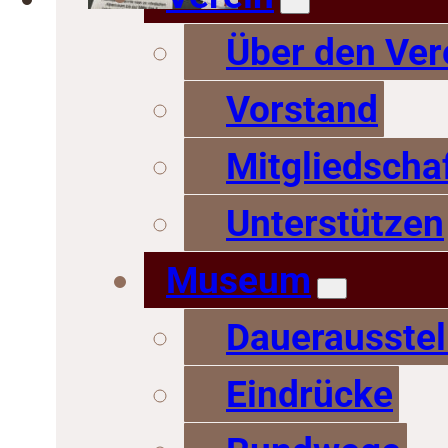
Über den Ver
Vorstand
Mitgliedscha
Unterstützen
Museum
Dauerausstel
Eindrücke