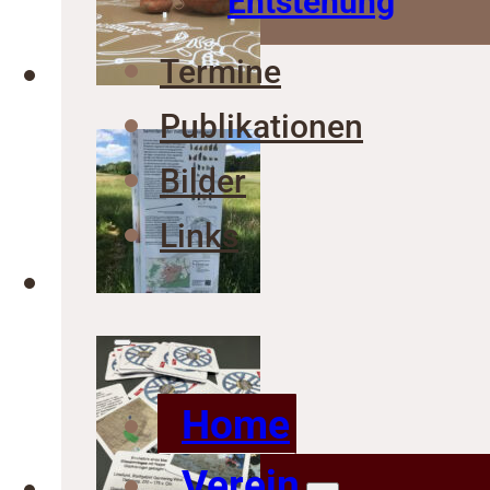
Entstehung
Termine
Publikationen
Bilder
Links
Home
Verein