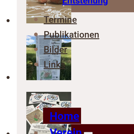
Entstehung
Termine
Publikationen
Bilder
Links
Home
Verein