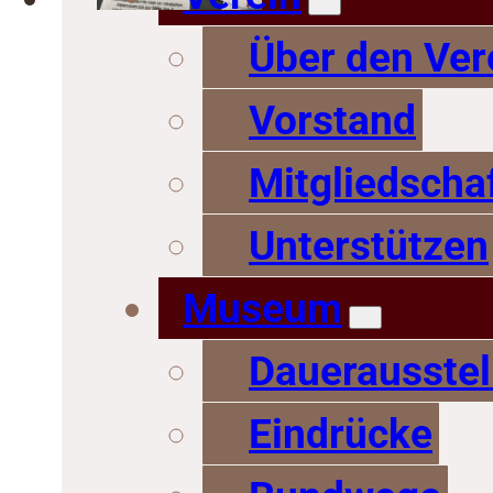
Über den Ver
Vorstand
Mitgliedscha
Unterstützen
Museum
Dauerausstel
Eindrücke